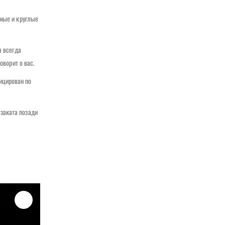
ьные и круглые
ы всегда
оворит о вас.
ицирован по
заката позади