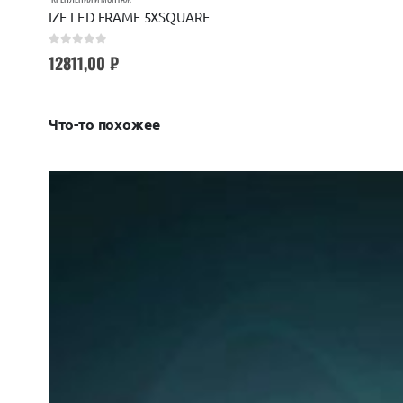
IZE LED FRAME 5XSQUARE
0
out of 5
12811,00
₽
Что-то похожее