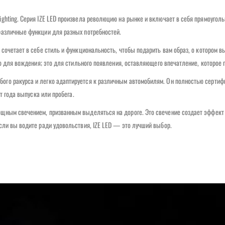
ghting. Серия IZE LED произвела революцию на рынке и включает в себя прямоугол
различные функции для разных потребностей.
сочетает в себе стиль и функциональность, чтобы подарить вам образ, о котором в
о для вождения; это для стильного появления, оставляющего впечатление, которое г
го ракурса и легко адаптируется к различным автомобилям. Он полностью сертиф
т года выпуска или пробега.
щным свечением, призванным выделяться на дороге. Это свечение создает эффект 
сли вы водите ради удовольствия, IZE LED — это лучший выбор.