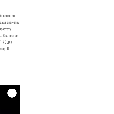
Он оснащен
даря диаметру
простоту
я. В качестве
-R148 для
атор. В