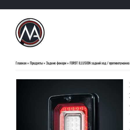
Главная
»
Продукты
»
Задние фонари
»
FOR9T ILLUSION задний ход / противотуманка