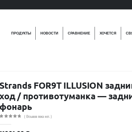
ПРОДУКТЫ
НОВОСТИ
СРАВНЕНИЕ
ХОЧЕТСЯ
СВ
Strands FOR9T ILLUSION задни
ход / противотуманка — задн
фонарь
( Отзывов пока нет. )
0
out of 5