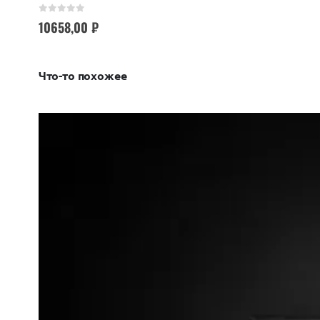
0
out of 5
10658,00
₽
Что-то похожее