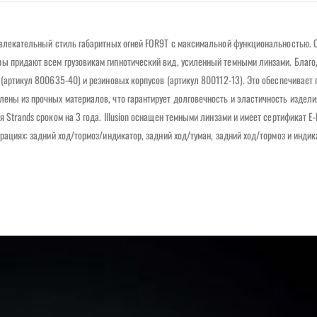
ривлекательный стиль габаритных огней FOR9T с максимальной функциональностью. 
ры придают всем грузовикам гипнотический вид, усиленный темными линзами. Благо
 (артикул 800635-40) и резиновых корпусов (артикул 800112-13). Это обеспечивает 
ены из прочных материалов, что гарантирует долговечность и эластичность издели
 Strands сроком на 3 года. Illusion оснащен темными линзами и имеет сертификат E
рациях: задний ход/тормоз/индикатор, задний ход/туман, задний ход/тормоз и индик