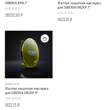
SIBERIA XPA 7″
Желтая защитная накладка
для SIBERIA NR/XP 7″
0
out of 5
28232,50
₽
0
out of 5
1623,75
₽
ХОДОВЫЕ ОГНИ
Желтая защитная накладка
для SIBERIA NR/XP 9″
0
out of 5
1623,75
₽