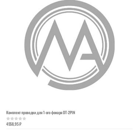
Комплект проводки для 1-ого фонаря DT-2PIN
4558,95
₽
0
out of 5