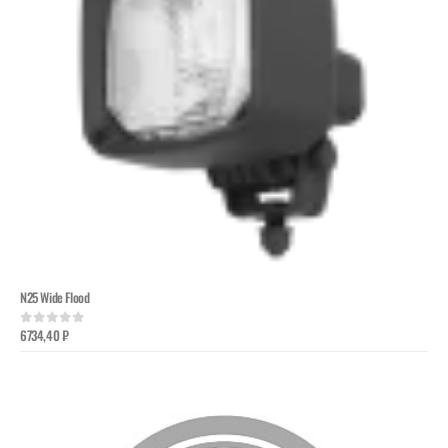
N25 Wide Flood
6734,40
₽
0
out of 5