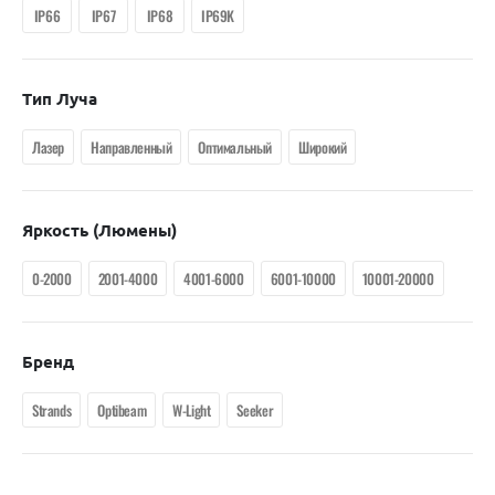
IP66
IP67
IP68
IP69K
Тип Луча
Лазер
Направленный
Оптимальный
Широкий
Яркость (люмены)
0-2000
2001-4000
4001-6000
6001-10000
10001-20000
Бренд
Strands
Optibeam
W-Light
Seeker