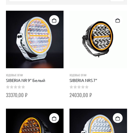
ХОДОВЫЕ ОГНИ
ХОДОВЫЕ ОГНИ
SIBERIA NR 9″ Белый
SIBERIA NRS 7″
0
out of 5
0
out of 5
33370,00
₽
24030,00
₽