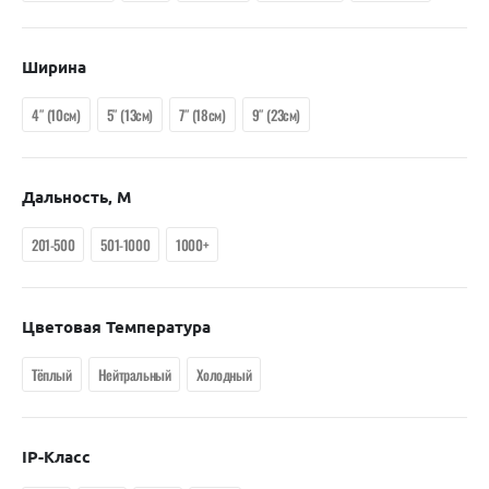
Ширина
4″ (10см)
5″ (13см)
7″ (18см)
9″ (23см)
Дальность, М
201-500
501-1000
1000+
Цветовая Температура
Тёплый
Нейтральный
Холодный
IP-Класс