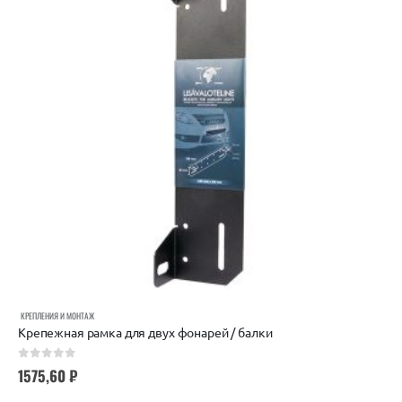
КРЕПЛЕНИЯ И МОНТАЖ
Крепежная рамка для двух фонарей / балки
0
out of 5
1575,60
₽