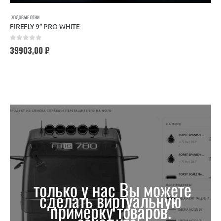
ХОДОВЫЕ ОГНИ
FIREFLY 9” PRO WHITE
0
out of 5
39903,00
₽
только у нас Вы можете
сделать виртуальную
примерку товаров.