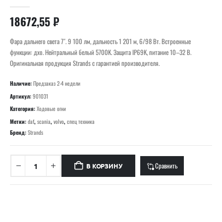
0
out of 5
18672,55
₽
Фара дальнего света 7″. 9 100 лм, дальность 1 201 м, 6/98 Вт. Встроенные
функции: дхо. Нейтральный белый 5700K. Защита IP69K, питание 10–32 В.
Оригинальная продукция Strands с гарантией производителя.
Наличие:
Предзаказ 2-4 недели
Артикул:
901031
Категория:
Ходовые огни
Метки:
daf
,
scania
,
volvo
,
спец техника
Бренд:
Strands
Сравнить
В КОРЗИНУ