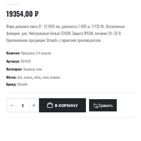
0
out of 5
19354,00
₽
Фара дальнего света 9″. 12 900 лм, дальность 1 420 м, 7/132 Вт. Встроенные
функции: дхо. Нейтральный белый 5700K. Защита IP69K, питание 10–32 В.
Оригинальная продукция Strands с гарантией производителя.
Наличие:
Предзаказ 2-4 недели
Артикул:
901032
Категория:
Ходовые огни
Метки:
daf
,
scania
,
volvo
,
спец техника
Бренд:
Strands
Сравнить
В КОРЗИНУ