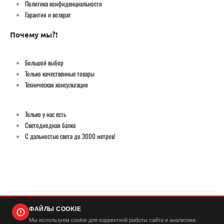
Политика конфиденциальности
Гарантия и возврат
Почему мы?!
Большой выбор
Только качественные товары
Техническая консультация
Только у нас есть
Светодиодная балка
С дальностью света до 3000 метров!
ФАЙЛЫ COOKIE
© Демич ИП (ИНН 501724446420) / Мистер Андерсон 2026. Все права защищены
Мы используем cookie для корректной работы сайта и аналитики.