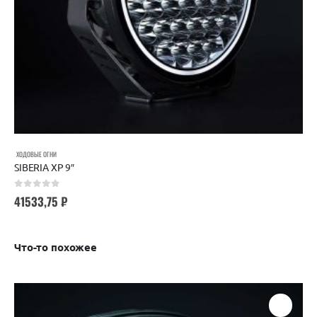
ХОДОВЫЕ ОГНИ
SIBERIA XP 9″
0
out of 5
41533,75
₽
Что-то похожее