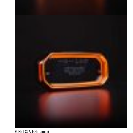
FOR9T SCALE Янтарный