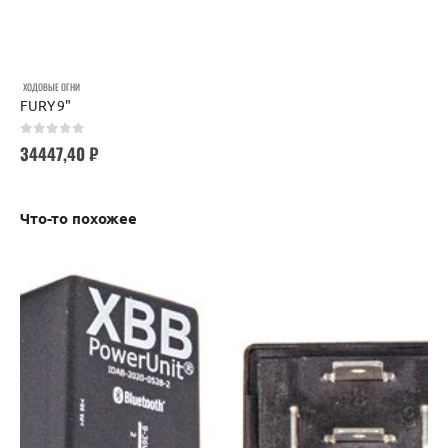
ХОДОВЫЕ ОГНИ
FURY 9"
0
out of 5
34447,40
₽
Что-то похожее