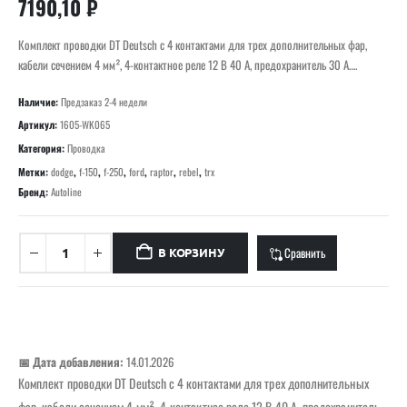
7190,10
₽
Комплект проводки DT Deutsch с 4 контактами для трех дополнительных фар,
кабели сечением 4 мм², 4-контактное реле 12 В 40 А, предохранитель 30 А….
Наличие:
Предзаказ 2-4 недели
Артикул:
1605-WK065
Категория:
Проводка
Метки:
dodge
,
f-150
,
f-250
,
ford
,
raptor
,
rebel
,
trx
Бренд:
Autoline
Сравнить
В КОРЗИНУ
📅 Дата добавления:
14.01.2026
Комплект проводки DT Deutsch с 4 контактами для трех дополнительных
фар, кабели сечением 4 мм², 4-контактное реле 12 В 40 А, предохранитель