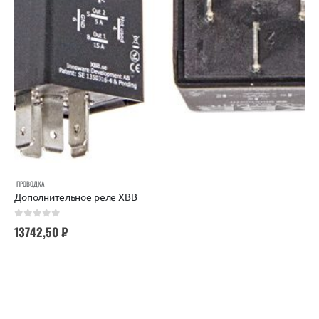
ПРОВОДКА
Дополнительное реле XBB
0
out of 5
13742,50
₽