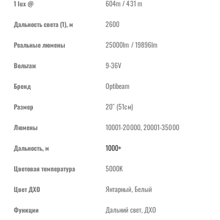
604m / 431 m
1 lux @
2600
Дальность света (1), м
25000lm / 19896lm
Реальные люмены
9-36V
Вольтаж
Optibeam
Бренд
20″ (51см)
Размер
10001-20000, 20001-35000
Люмены
1000+
Дальность, м
5000K
Цветовая температура
Янтарный, Белый
Цвет ДХО
Дальний свет, ДХО
Функции