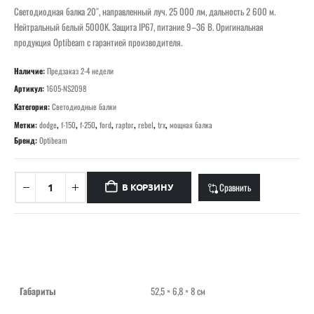
Светодиодная балка 20″, направленный луч. 25 000 лм, дальность 2 600 м.
Нейтральный белый 5000K. Защита IP67, питание 9–36 В. Оригинальная
продукция Optibeam с гарантией производителя.
Наличие:
Предзаказ 2-4 недели
Артикул:
1605-NS2098
Категория:
Светодиодные балки
Метки:
dodge
,
f-150
,
f-250
,
ford
,
raptor
,
rebel
,
trx
,
мощная балка
Бренд:
Optibeam
Сравнить
В КОРЗИНУ
Габариты
52,5 × 6,8 × 8 см