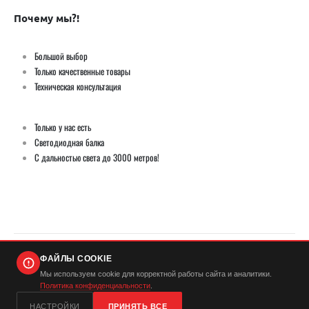
Почему мы?!
Большой выбор
Только качественные товары
Техническая консультация
Только у нас есть
Светодиодная балка
С дальностью света до 3000 метров!
ФАЙЛЫ COOKIE
© Демич ИП (ИНН 501724446420) / Мистер Андерсон 2026. Все права защищены
Мы используем cookie для корректной работы сайта и аналитики.
Политика конфиденциальности
.
...
НАСТРОЙКИ
ПРИНЯТЬ ВСЕ