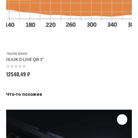
РАБОЧИЕ ФОНАРИ
NUUK D-LINE QB 3″
0
out of 5
12540,49
₽
Что-то похожее