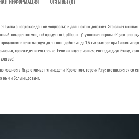
НАЯ ИНФОРМАЦИЯ
ОТЗЫВЫ (0)
ная балка с непревзойденной мощностью и дальностью действия. Это самая мощная
 новый, невероятно мощный продукт от Optibeam. Улучшенная версия «Rage» светод
а предлагает впечатляющую дальность действия до 1,5 километров при 1 люкс и по
омненно, произведет впечатление. Если вы ищете мощную светодиодную балку, кот
для вас!
, но мощность Rage отличает эти модели. Кроме того, версия Rage поставляется со 
жевым и белым цветами.