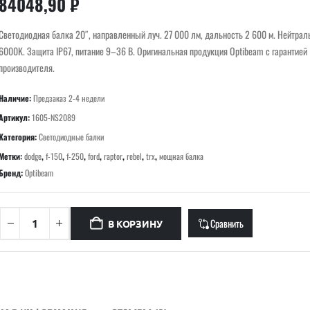
84048,90
₽
Светодиодная балка 20″, направленный луч. 27 000 лм, дальность 2 600 м. Нейтра
6000K. Защита IP67, питание 9–36 В. Оригинальная продукция Optibeam с гарантией
производителя.
Наличие:
Предзаказ 2-4 недели
Артикул:
1605-NS2089
Категория:
Светодиодные балки
Метки:
dodge
,
f-150
,
f-250
,
ford
,
raptor
,
rebel
,
trx
,
мощная балка
Бренд:
Optibeam
Сравнить
В КОРЗИНУ