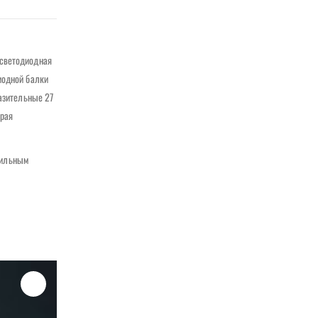
 светодиодная
иодной балки
разительные 27
орая
стильным