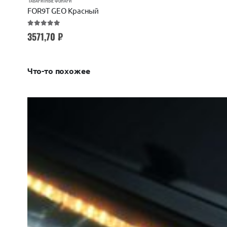
ГАБАРИТНЫЕ ФОНАРИ
FOR9T GEO Красный
5.00
out of 5
3571,70
₽
Что-то похожее