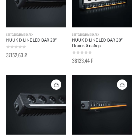
СВЕТОДИОДНЫЕ БАЛКИ
СВЕТОДИОДНЫЕ БАЛКИ
NUUK D-LINE LED BAR 20″
NUUK D-LINE LED BAR 20″
Полный набор
0
out of 5
37152,63
₽
0
out of 5
38123,44
₽