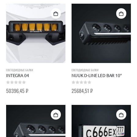
СВЕТОДИОДНЫЕ БАЛКИ
СВЕТОДИОДНЫЕ БАЛКИ
INTEGRA 04
NUUK D-LINE LED BAR 10″
0
out of 5
0
out of 5
50396,45
₽
25684,51
₽