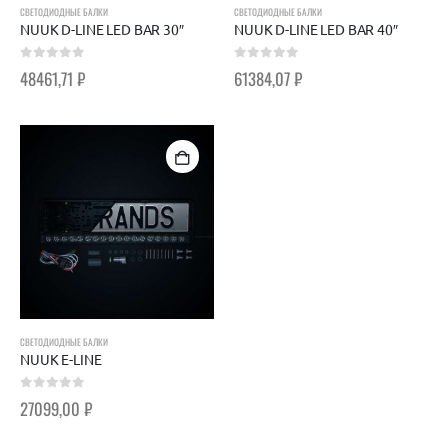
СВЕТОДИОДНЫЕ БАЛКИ
СВЕТОДИОДНЫЕ БАЛКИ
NUUK D-LINE LED BAR 30″
NUUK D-LINE LED BAR 40″
0
out of 5
0
out of 5
48461,71
₽
61384,07
₽
СВЕТОДИОДНЫЕ БАЛКИ
NUUK E-LINE
0
out of 5
27099,00
₽