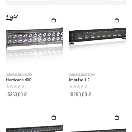
СВЕТОДИОДНЫЕ БАЛКИ
СВЕТОДИОДНЫЕ БАЛКИ
Hurricane 400
Impulse 1.2
0
out of 5
0
out of 5
15363,60
₽
10200,00
₽