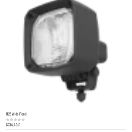
N25 Wide Flood
6734,40
₽
0
out of 5