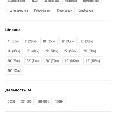
Дальний свет
ДХО
Задний ход
Изогнутая
Приветствие
Противотуманка
Рабочий свет
С обогревом
Стробоскоп
Ширина
7″ (18см)
8″ (20см)
10″ (25см)
12″ (30см)
13″ (33см)
14″ (35см)
16″ (41см)
20″ (51см)
22″ (56см)
28″ (71см)
30″ (76см)
32″ (81см)
38″ (97см)
40″ (102см)
42″ (107см)
50″ (127см)
Дальность, М
0-200
201-500
501-1000
1000+