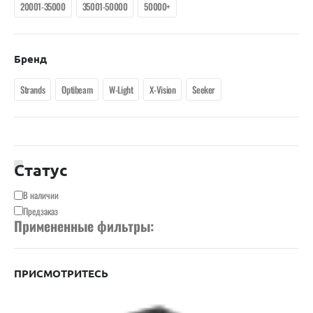
20001-35000
35001-50000
50000+
Бренд
Strands
Optibeam
W-Light
X-Vision
Seeker
Статус
Доступность
В наличии
Предзаказ
Примененные фильтры:
ПРИСМОТРИТЕСЬ