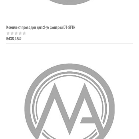
Комплект проводки для 2-ух фонарей DT-2PIN
5436,45
₽
0
out of 5