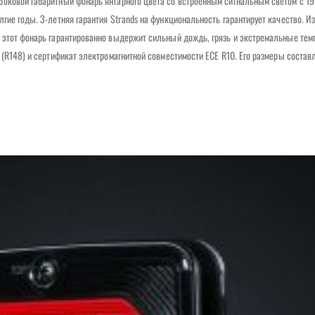
боковой габаритный фонарь янтарного цвета со встроенным сигнальным светом с 19
гие годы. 3-летняя гарантия Strands на функциональность гарантирует качество. И
 этот фонарь гарантированно выдержит сильный дождь, грязь и экстремальные тем
 (R148) и сертификат электромагнитной совместимости ECE R10. Его размеры составл