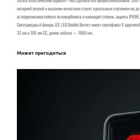
Хотите классический вариант? Мы сделаем его профессиональным. Этот 
янтарной линзой и высоким качеством станет идеальным спутником на дол
из коррозионностойкого поликарбоната и имеющий степень защиты IP69K,
Светодиодный фонарь IZE LED Double Burner имеет сертификат E-approved
32 мм и 109 мм CC, длина кабеля — 1000 мм.
Может пригодиться