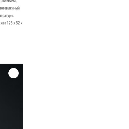
 режимами,
зготовленный
пературы.
яют 125 x 52 x